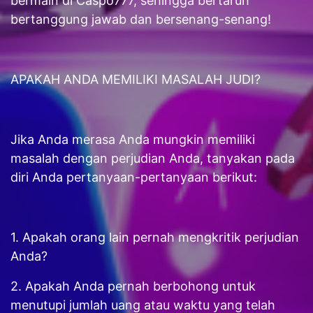
bermain di Caspo777, sehingga bertaruh
bertanggung jawab dan bersenang-senang!
APAKAH ANDA MEMILIKI MASALAH JUDI?
Jika Anda merasa Anda mungkin memiliki
masalah dengan perjudian Anda, tanyakan pada
diri Anda pertanyaan-pertanyaan berikut:
1. Apakah orang lain pernah mengkritik perjudian
Anda?
2. Apakah Anda pernah berbohong untuk
menutupi jumlah uang atau waktu yang telah