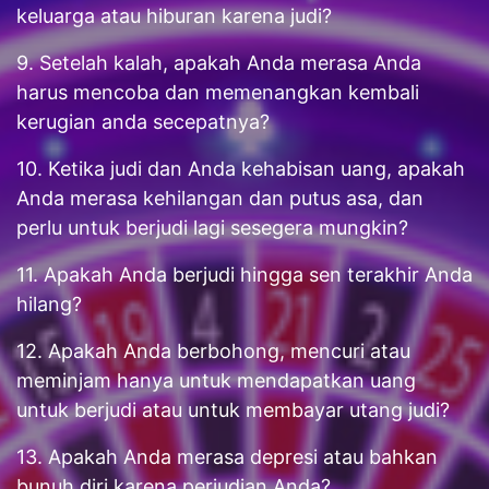
keluarga atau hiburan karena judi?
9. Setelah kalah, apakah Anda merasa Anda
harus mencoba dan memenangkan kembali
kerugian anda secepatnya?
10. Ketika judi dan Anda kehabisan uang, apakah
Anda merasa kehilangan dan putus asa, dan
perlu untuk berjudi lagi sesegera mungkin?
11. Apakah Anda berjudi hingga sen terakhir Anda
hilang?
12. Apakah Anda berbohong, mencuri atau
meminjam hanya untuk mendapatkan uang
untuk berjudi atau untuk membayar utang judi?
13. Apakah Anda merasa depresi atau bahkan
bunuh diri karena perjudian Anda?