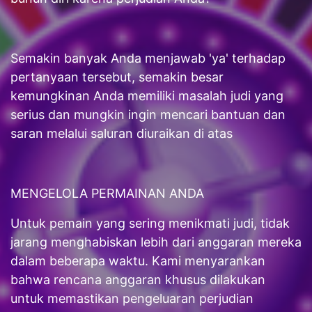
Semakin banyak Anda menjawab 'ya' terhadap
pertanyaan tersebut, semakin besar
kemungkinan Anda memiliki masalah judi yang
serius dan mungkin ingin mencari bantuan dan
saran melalui saluran diuraikan di atas
MENGELOLA PERMAINAN ANDA
Untuk pemain yang sering menikmati judi, tidak
jarang menghabiskan lebih dari anggaran mereka
dalam beberapa waktu. Kami menyarankan
bahwa rencana anggaran khusus dilakukan
untuk memastikan pengeluaran perjudian