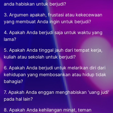
anda habiskan untuk berjudi?
3. Argumen apakah, frustasi atau kekecewaan
yang membuat Anda ingin untuk berjudi?
4. Apakah Anda berjudi saja untuk waktu yang
lama?
5. Apakah Anda tinggal jauh dari tempat kerja,
kuliah atau sekolah untuk berjudi?
6. Apakah Anda berjudi untuk melarikan diri dari
kehidupan yang membosankan atau hidup tidak
bahagia?
7. Apakah Anda enggan menghabiskan 'uang judi'
pada hal lain?
8. Apakah Anda kehilangan minat, teman