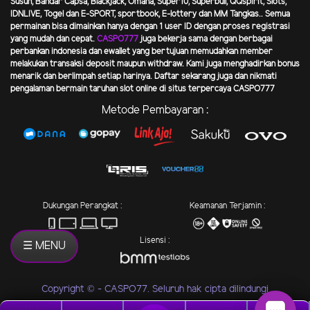
Susun, Bandar Capsa, Blackjack, Omaha, Super10, Superbull, QQspirit, Slots,
IDNLIVE, Togel dan E-SPORT, sportbook, E-lottery dan MM Tangkas.. Semua
permainan bisa dimainkan hanya dengan 1 user ID dengan proses registrasi
yang mudah dan cepat.
CASPO777
juga bekerja sama dengan berbagai
perbankan indonesia dan ewallet yang bertujuan memudahkan member
melakukan transaksi deposit maupun withdraw. Kami juga menghadirkan bonus
menarik dan berlimpah setiap harinya. Daftar sekarang juga dan nikmati
pengalaman bermain taruhan slot online di situs terpercaya
CASPO777
Metode Pembayaran :
Dukungan Perangkat :
Keamanan Terjamin :
Lisensi :
☰ MENU
Copyright © - CASPO77. Seluruh hak cipta dilindungi