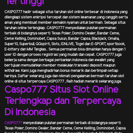
Tertinggi
CASPO777
hadir sebagai situs taruhan slot online terbesar di indonesia yang
dilengkapi sistem enkripsi tercepat dan sistem keamanan yang canggih serta
aman yang membuat member semakin nyaman untuk bermain. Sebagai situs
taruhan online terlengkap.
CASPO777
menyediakan puluhan permainan
terbaik di bidangnya seperti Texas Poker, Domino Dealer, Bandar Ceme,
Ceme Keliling, Dominobet, Capsa Susun, Bandar Capsa, Blackjack, Omaha,
Super10, Superbull, QQspirit, Slots, IDNLIVE, Togel dan E-SPORT, sportbook,
E-lottery dan MM Tangkas.. Semua permainan bisa dimainkan hanya dengan 1
user ID dengan proses registrasi yang mudah dan cepat.
CASPO777
juga
bekerja sama dengan berbagai perbankan indonesia dan ewallet yang
bertujuan memudahkan member melakukan transaksi deposit maupun
withdraw. Kami juga menghadirkan bonus menarik dan berlimpah setiap
harinya. Daftar sekarang juga dan nikmati pengalaman bermain taruhan slot
online di situs terpercaya
CASPO777
,
Raih hadiah menarik sekarang juga.
Caspo777 Situs Slot Online
Terlengkap dan Terpercaya
Di Indonesia
CASPO777
menyediakan puluhan permainan terbaik di bidangnya seperti
Texas Poker, Domino Dealer, Bandar Ceme, Ceme Keliling, Dominobet, Capsa