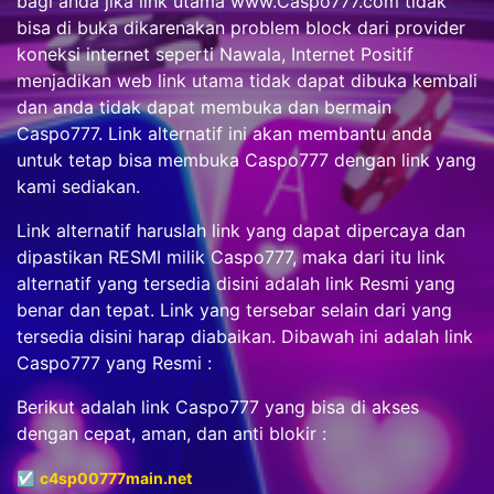
bagi anda jika link utama www.Caspo777.com tidak
bisa di buka dikarenakan problem block dari provider
koneksi internet seperti Nawala, Internet Positif
menjadikan web link utama tidak dapat dibuka kembali
dan anda tidak dapat membuka dan bermain
Caspo777. Link alternatif ini akan membantu anda
untuk tetap bisa membuka Caspo777 dengan link yang
kami sediakan.
Link alternatif haruslah link yang dapat dipercaya dan
dipastikan RESMI milik Caspo777, maka dari itu link
alternatif yang tersedia disini adalah link Resmi yang
benar dan tepat. Link yang tersebar selain dari yang
tersedia disini harap diabaikan. Dibawah ini adalah link
Caspo777 yang Resmi :
Berikut adalah link Caspo777 yang bisa di akses
dengan cepat, aman, dan anti blokir :
☑️
c4sp00777main.net