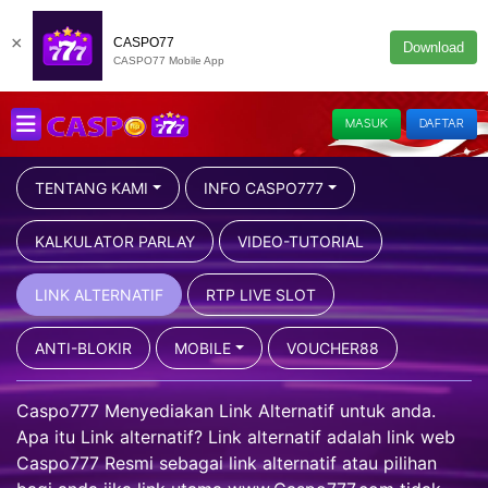
×
CASPO77
Download
CASPO77 Mobile App
MASUK
DAFTAR
TENTANG KAMI
INFO CASPO777
KALKULATOR PARLAY
VIDEO-TUTORIAL
LINK ALTERNATIF
RTP LIVE SLOT
ANTI-BLOKIR
MOBILE
VOUCHER88
Caspo777 Menyediakan Link Alternatif untuk anda.
Apa itu Link alternatif? Link alternatif adalah link web
Caspo777 Resmi sebagai link alternatif atau pilihan