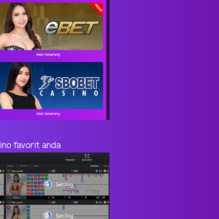
sino favorit anda