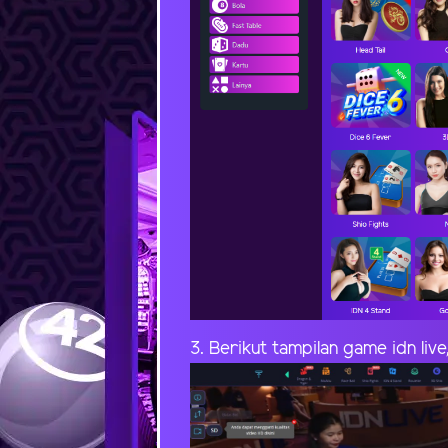
3. Berikut tampilan game idn liv