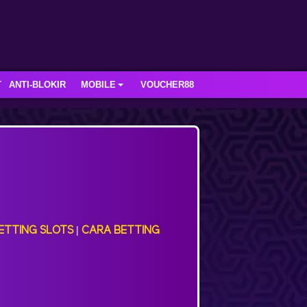
T
ANTI-BLOKIR
MOBILE
VOUCHER88
ETTING SLOTS
|
CARA BETTING