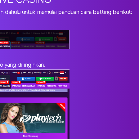
IVE CASINO
ih dahulu untuk memulai panduan cara betting berikut:
no yang di inginkan.