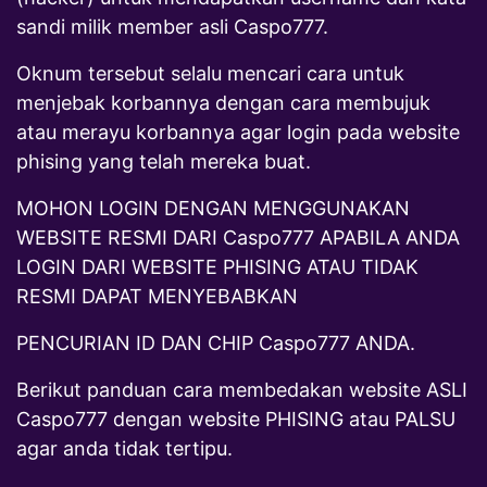
sandi milik member asli Caspo777.
Oknum tersebut selalu mencari cara untuk
menjebak korbannya dengan cara membujuk
atau merayu korbannya agar login pada website
phising yang telah mereka buat.
MOHON LOGIN DENGAN MENGGUNAKAN
WEBSITE RESMI DARI Caspo777 APABILA ANDA
LOGIN DARI WEBSITE PHISING ATAU TIDAK
RESMI DAPAT MENYEBABKAN
PENCURIAN ID DAN CHIP Caspo777 ANDA.
Berikut panduan cara membedakan website ASLI
Caspo777 dengan website PHISING atau PALSU
agar anda tidak tertipu.